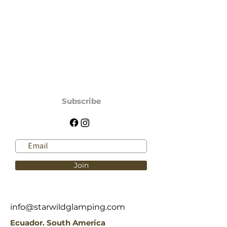
ocupar mucho espacio.
Su impermeabilidad la hacen
perfecta para su uso en exteriores
Su recubrimiento exterior de Tela
Oxford 420D la hacen ultra
resistente.
Subscribe
Join
info@starwildglamping.com
Ecuador. South America