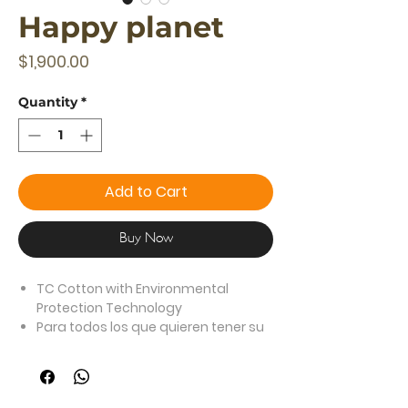
Happy planet
Price
$1,900.00
Quantity
*
Add to Cart
Buy Now
TC Cotton with Environmental
Protection Technology
Para todos los que quieren tener su
mundo.
Esta estructura inflable es lo mejor
en material y resistencia.
Ideales para ir a acampar sin