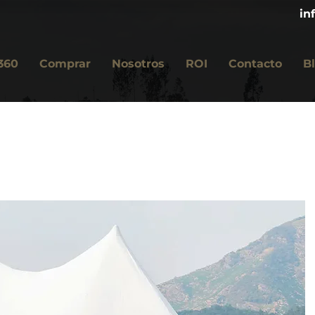
in
360
Comprar
Nosotros
ROI
Contacto
B