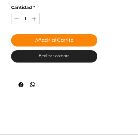
peso, y a la vez ofrece un ambiente
Cantidad
*
cómodo para grupos pequeños.
Su estructura de acero telescópico
asegura firmeza, mientras que el
material de lona ofrece buena
ventilación y protección contra el
Añadir al Carrito
clima, convirtiéndo en una opción
confiable para escapadas o
eventos espontáneos.
Realizar compra