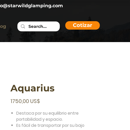
fo@starwildglamping.com
Cotizar
log
Aquarius
Precio
1750,00 US$
Destaca por su equilibrio entre
portabilidad y espacio.
Es fácil de transportar por su bajo