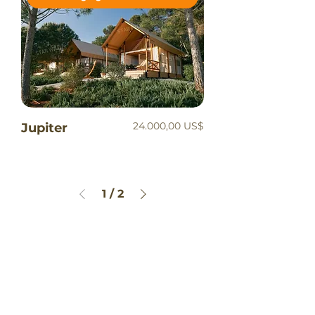
Precio
24.000,00 US$
Jupiter
1
/
2
También te
Recomendamos