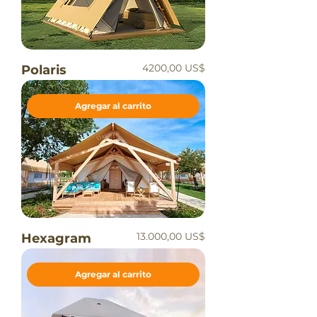
Precio
4200,00 US$
Polaris
Agregar al carrito
Precio
13.000,00 US$
Hexagram
Agregar al carrito