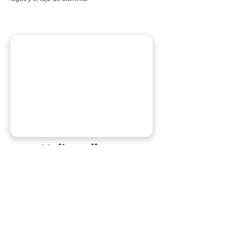
Heilongjiang
Ubicado en el Baoqing County Emerald Lake
Mine Forest Park, yace nuestro proyecto de
domos geodésicos más grande. A las faldas de
la majestuosa montaña de Shuangya, este es
un glamping que no se puede ignorar,
perfecto para tener una experiencia de la más
alta gama en el medio de un precioso páramo.