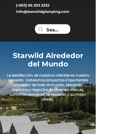
(+593) 96 293 2332
info@starwildglamping.com
Starwild Alrededor
del Mundo
La satisfacción de nuestros clientes es nuestro
respaldo. Instalamos proyectos importantes
alrededor de todo el mundo, elevando
espacios y negocios de diversas marcas,
convirtiéndonos en su respaldo y su mejor
aliado.