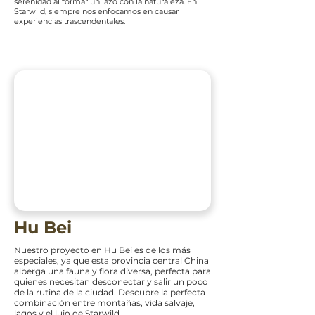
serenidad al formar un lazo con la naturaleza. En
Starwild, siempre nos enfocamos en causar
experiencias trascendentales.
Hu Bei
Nuestro proyecto en Hu Bei es de los más
especiales, ya que esta provincia central China
alberga una fauna y flora diversa, perfecta para
quienes necesitan desconectar y salir un poco
de la rutina de la ciudad. Descubre la perfecta
combinación entre montañas, vida salvaje,
lagos y el lujo de Starwild.