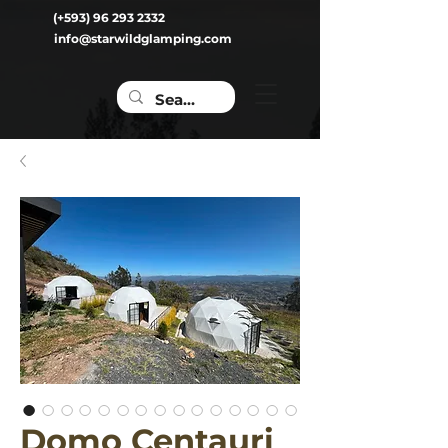
(+593) 96 293 2332
info@starwildglamping.com
Domo Centauri